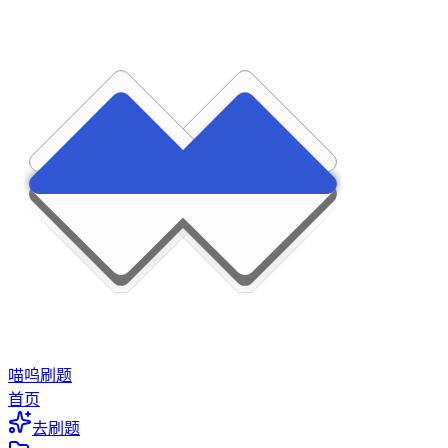
喵呜刷题
首页
去刷题