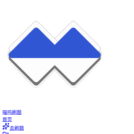
喵呜刷题
首页
去刷题