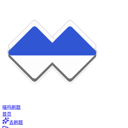
喵呜刷题
首页
去刷题