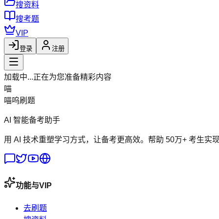
搜资料
搜考题
VIP
登录
注册
加载中...
正在为您准备精彩内容
喵
喵呜刷题
AI 智能备考助手
用 AI 技术重塑学习方式，让备考更高效。帮助 50万+ 考生实
功能与VIP
去刷题