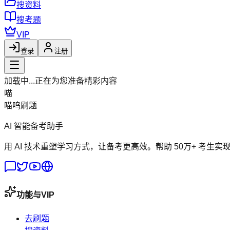
搜资料
搜考题
VIP
登录
注册
加载中...
正在为您准备精彩内容
喵
喵呜刷题
AI 智能备考助手
用 AI 技术重塑学习方式，让备考更高效。帮助 50万+ 考生实
功能与VIP
去刷题