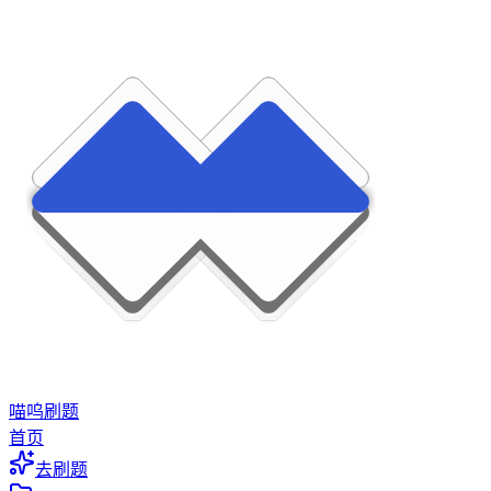
喵呜刷题
首页
去刷题