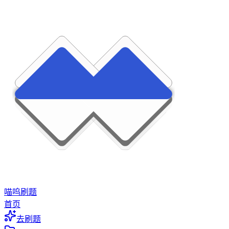
喵呜刷题
首页
去刷题