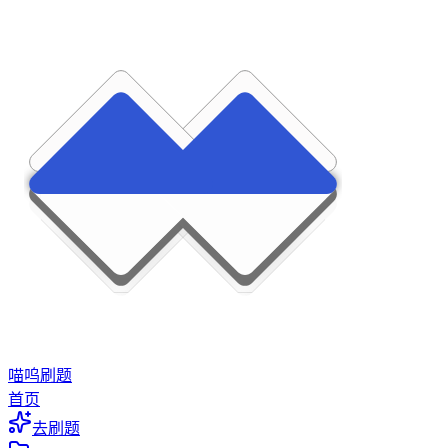
喵呜刷题
首页
去刷题