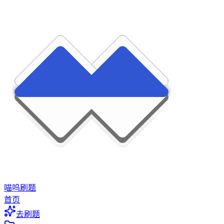
喵呜刷题
首页
去刷题