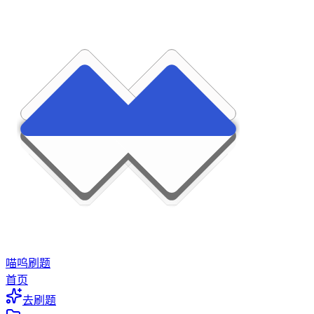
喵呜刷题
首页
去刷题