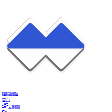
喵呜刷题
首页
去刷题