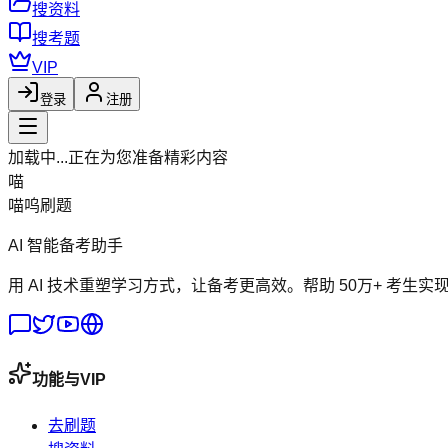
搜资料
搜考题
VIP
登录
注册
加载中...
正在为您准备精彩内容
喵
喵呜刷题
AI 智能备考助手
用 AI 技术重塑学习方式，让备考更高效。帮助 50万+ 考生实
功能与VIP
去刷题