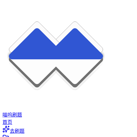
喵呜刷题
首页
去刷题