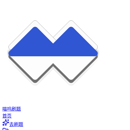
喵呜刷题
首页
去刷题