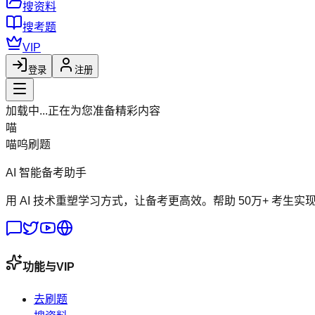
搜资料
搜考题
VIP
登录
注册
加载中...
正在为您准备精彩内容
喵
喵呜刷题
AI 智能备考助手
用 AI 技术重塑学习方式，让备考更高效。帮助 50万+ 考生实
功能与VIP
去刷题