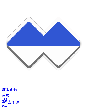
喵呜刷题
首页
去刷题