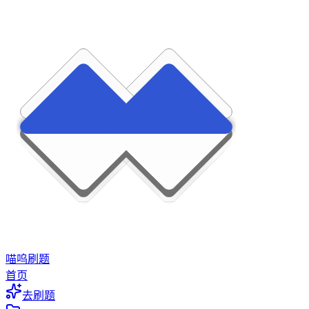
喵呜刷题
首页
去刷题