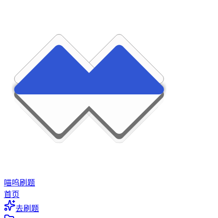
喵呜刷题
首页
去刷题