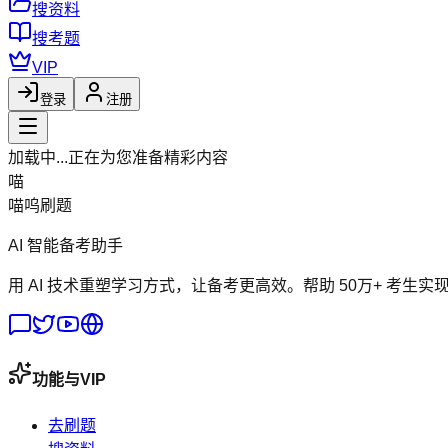
搜资料
搜考题
VIP
登录
注册
加载中...
正在为您准备精彩内容
喵
喵呜刷题
AI 智能备考助手
用 AI 技术重塑学习方式，让备考更高效。帮助 50万+ 考生实
功能与VIP
去刷题