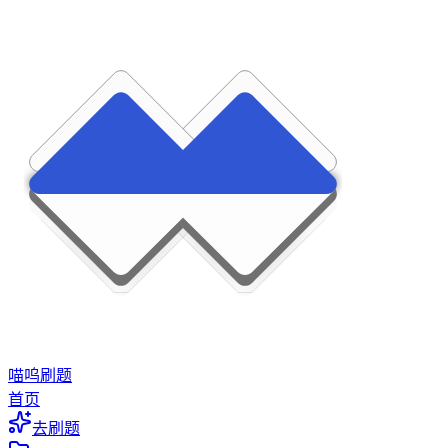
喵呜刷题
首页
去刷题