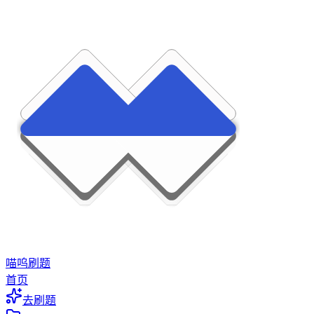
喵呜刷题
首页
去刷题