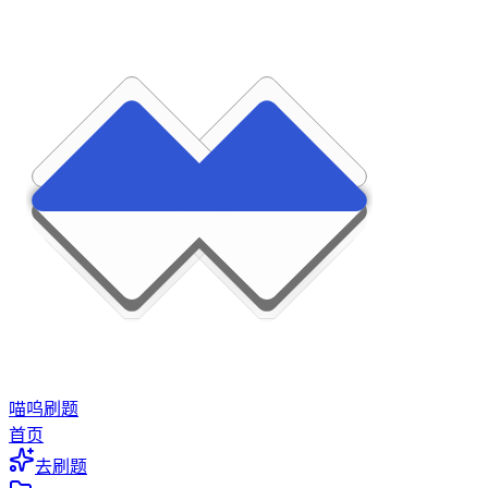
喵呜刷题
首页
去刷题