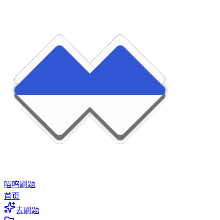
喵呜刷题
首页
去刷题