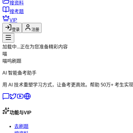
搜资料
搜考题
VIP
登录
注册
加载中...
正在为您准备精彩内容
喵
喵呜刷题
AI 智能备考助手
用 AI 技术重塑学习方式，让备考更高效。帮助 50万+ 考生实
功能与VIP
去刷题