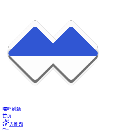
喵呜刷题
首页
去刷题