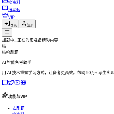
搜资料
搜考题
VIP
登录
注册
加载中...
正在为您准备精彩内容
喵
喵呜刷题
AI 智能备考助手
用 AI 技术重塑学习方式，让备考更高效。帮助 50万+ 考生实
功能与VIP
去刷题