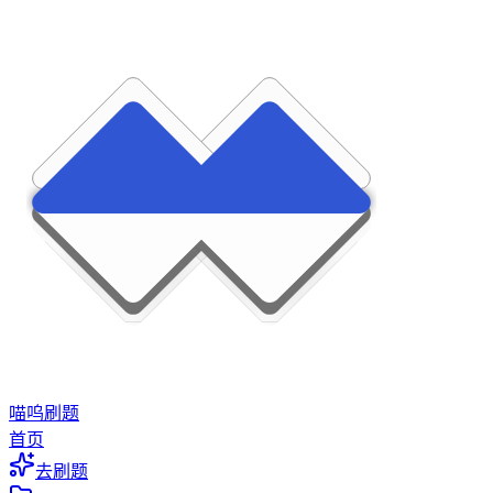
喵呜刷题
首页
去刷题