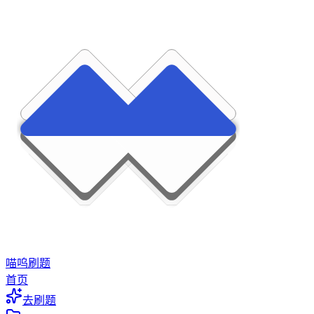
喵呜刷题
首页
去刷题