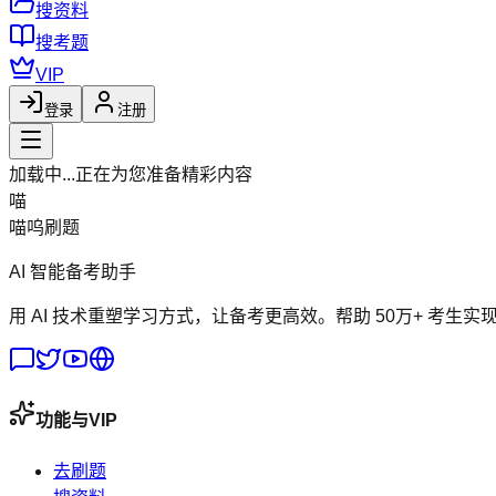
搜资料
搜考题
VIP
登录
注册
加载中...
正在为您准备精彩内容
喵
喵呜刷题
AI 智能备考助手
用 AI 技术重塑学习方式，让备考更高效。帮助 50万+ 考生实
功能与VIP
去刷题