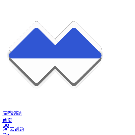
喵呜刷题
首页
去刷题