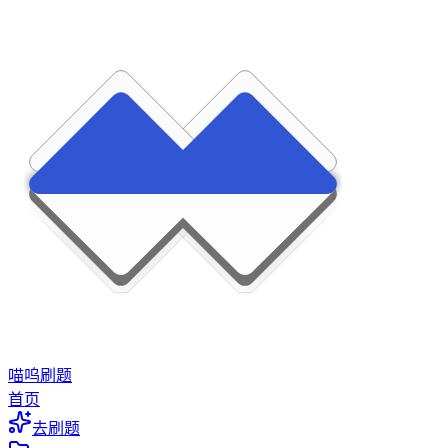
喵呜刷题
首页
去刷题