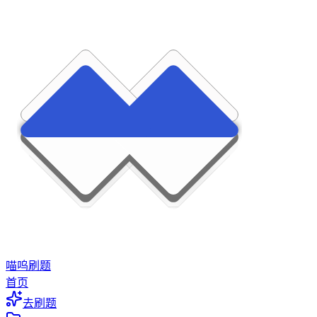
喵呜刷题
首页
去刷题