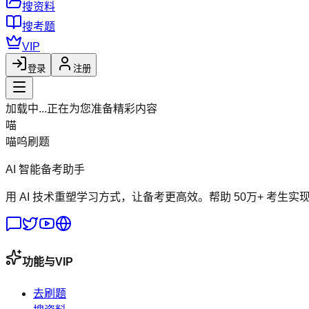
搜资料
搜考题
VIP
登录
注册
加载中...
正在为您准备精彩内容
喵
喵呜刷题
AI 智能备考助手
用 AI 技术重塑学习方式，让备考更高效。帮助 50万+ 考生实
功能与VIP
去刷题