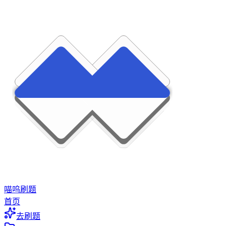
喵呜刷题
首页
去刷题