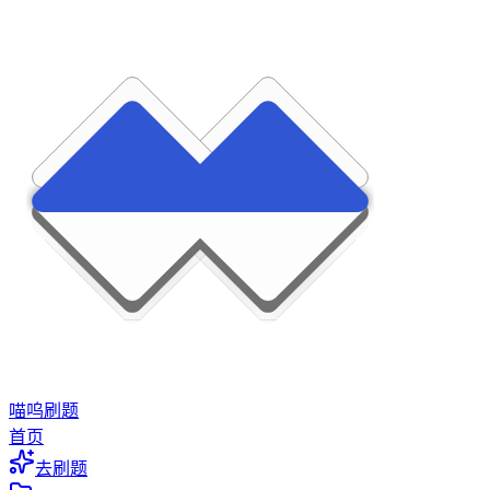
喵呜刷题
首页
去刷题