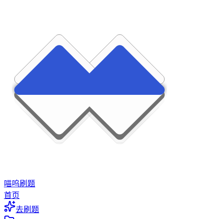
喵呜刷题
首页
去刷题