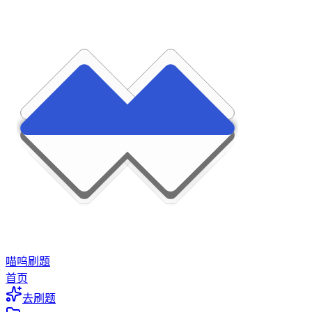
喵呜刷题
首页
去刷题