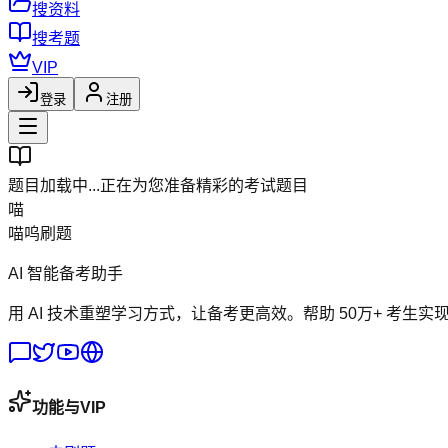
搜资料
搜考题
VIP
登录
注册
题目加载中...
正在为您准备精彩的考试题目
喵
喵呜刷题
AI 智能备考助手
用 AI 技术重塑学习方式，让备考更高效。帮助 50万+ 考生实
功能与VIP