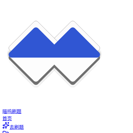
喵呜刷题
首页
去刷题