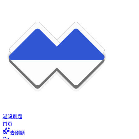
喵呜刷题
首页
去刷题