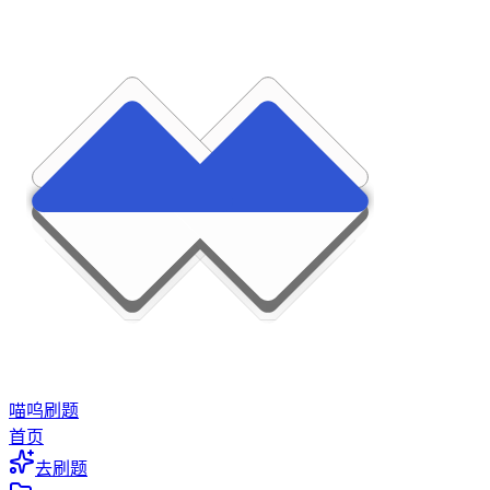
喵呜刷题
首页
去刷题