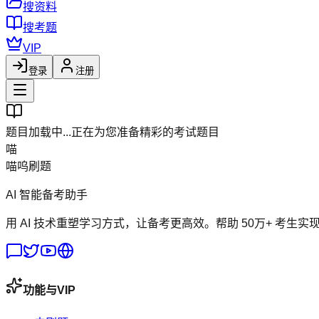
搜资料
搜考题
VIP
登录
注册
题目加载中...
正在为您准备精彩的考试题目
喵
喵呜刷题
AI 智能备考助手
用 AI 技术重塑学习方式，让备考更高效。帮助 50万+ 考生实
功能与VIP