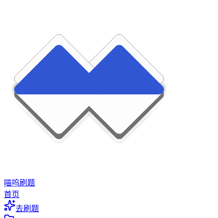
喵呜刷题
首页
去刷题