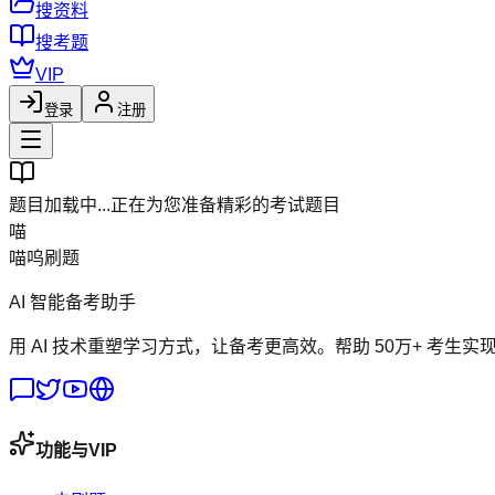
搜资料
搜考题
VIP
登录
注册
题目加载中...
正在为您准备精彩的考试题目
喵
喵呜刷题
AI 智能备考助手
用 AI 技术重塑学习方式，让备考更高效。帮助 50万+ 考生实
功能与VIP