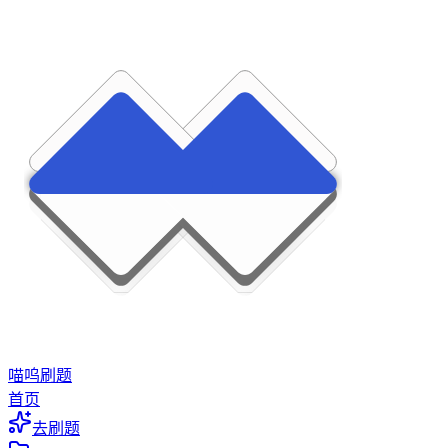
喵呜刷题
首页
去刷题