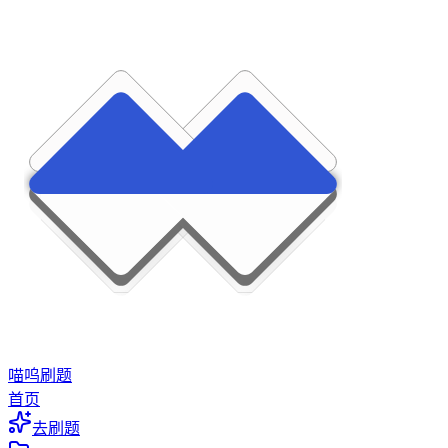
喵呜刷题
首页
去刷题