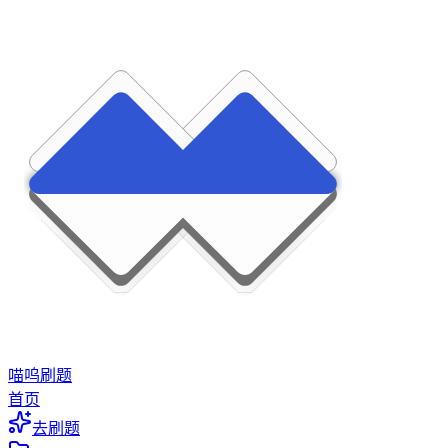
喵呜刷题
首页
去刷题