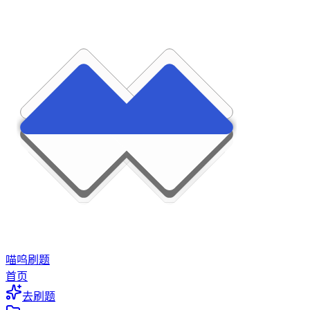
喵呜刷题
首页
去刷题