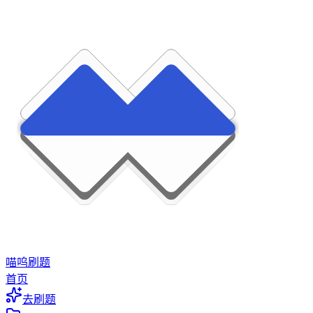
喵呜刷题
首页
去刷题