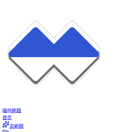
喵呜刷题
首页
去刷题