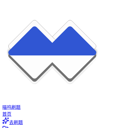
喵呜刷题
首页
去刷题