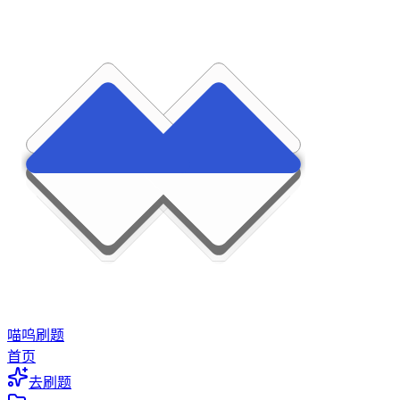
喵呜刷题
首页
去刷题