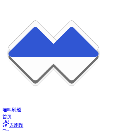
喵呜刷题
首页
去刷题