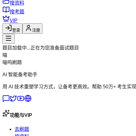
搜资料
搜考题
VIP
登录
注册
题目加载中...
正在为您准备面试题目
喵
喵呜刷题
AI 智能备考助手
用 AI 技术重塑学习方式，让备考更高效。帮助 50万+ 考生实
功能与VIP
去刷题