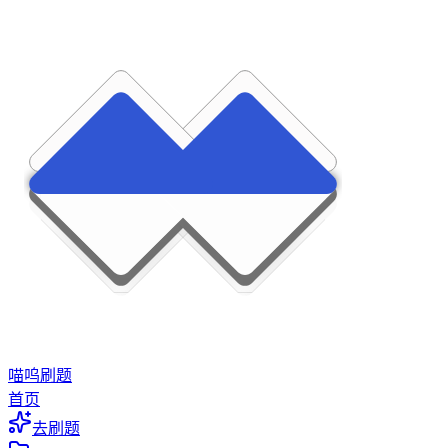
喵呜刷题
首页
去刷题