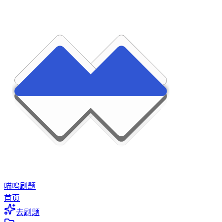
喵呜刷题
首页
去刷题