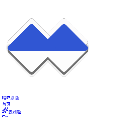
喵呜刷题
首页
去刷题