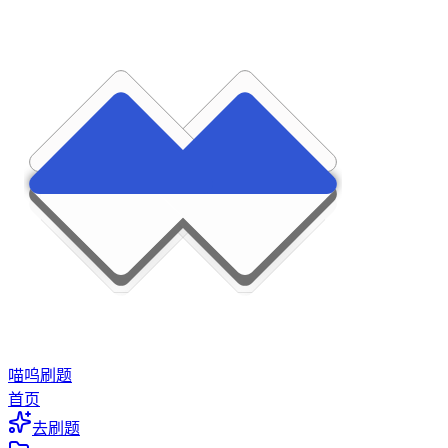
喵呜刷题
首页
去刷题