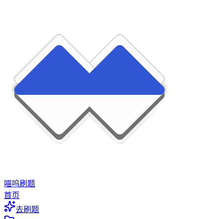
喵呜刷题
首页
去刷题