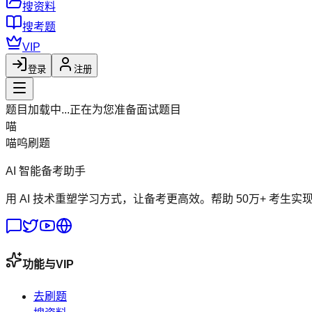
搜资料
搜考题
VIP
登录
注册
题目加载中...
正在为您准备面试题目
喵
喵呜刷题
AI 智能备考助手
用 AI 技术重塑学习方式，让备考更高效。帮助 50万+ 考生实
功能与VIP
去刷题