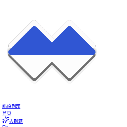
喵呜刷题
首页
去刷题