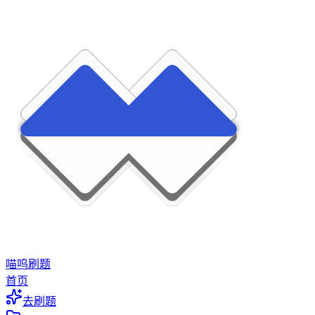
喵呜刷题
首页
去刷题